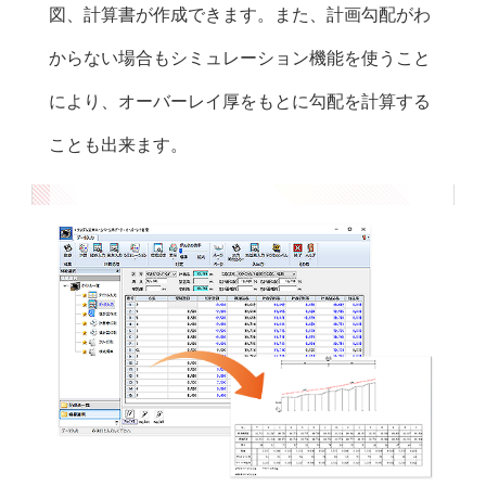
図、計算書が作成できます。また、計画勾配がわ
センター距離・地盤高・切土高・切土厚・舗装
からない場合もシミュレーション機能を使うこと
高・舗装厚を用いて切削断面積と舗装断面積を
計算します。
により、オーバーレイ厚をもとに勾配を計算する
ことも出来ます。