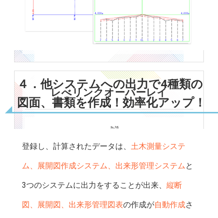
４．他システムへの出力で4種類の
レべリンクオーバーレイ
図面、書類を作成！効率化アップ！
登録し、計算されたデータは、
土木測量システ
ム、展開図作成システム、出来形管理システム
と
3つのシステムに出力をすることが出来、
縦断
図、展開図、出来形管理図表
の作成が
自動作成
さ
センター距離・地盤高・整正高・製正厚・舗装