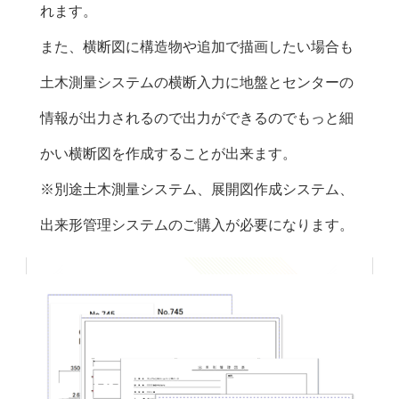
れます。
高・舗装厚を用いてレベリング断面積と舗装断
また、横断図に構造物や追加で描画したい場合も
面積を 計算します。
土木測量システムの横断入力に地盤とセンターの
情報が出力されるので出力ができるのでもっと細
かい横断図を作成することが出来ます。
※別途土木測量システム、展開図作成システム、
出来形管理システムのご購入が必要になります。