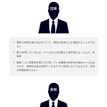
案件の管理が属⼈化されていて、過去の⾒積もりを確認することができ
ない
紙で管理しているため、データの⼊⼒作業が⼆度⼿間になっており、⾮
効率
顧客ごとに営業担当者だけが知っている価格や請求先の独⾃ルールがあ
るので、毎度担当者が請求データを1つ1つ添削しなくてはならず、⽉末
の作業負荷が⼤きい