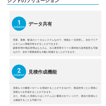
シフトのソリューション
1
データ共有
solution
営業、業務、配送のトータルシステムなので、情報を⼀元管理し、全社でリア
ルタイムに情報共有をすることができます。
顧客管理や商品管理はもちろん、出⼊庫管理やリース業特有の請求処理も可能
なので、全社で業務負荷を⼤幅に削減することができます。
2
⾒積作成機能
solution
⾒積もりの雛形パターンを登録することができるので、商品特性ごとに簡単に
⾒積もりを作成することができます。
また、作成した⾒積もりはシステム上に蓄積されていくので、過去の⾒積もり
も確認することも可能です。