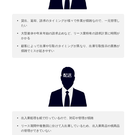
貸出、返却、請求のタイミングが様々で作業が煩雑なので、⼀元管理し
たい
⼤型連休や年末年始の請求⽌めなど、リース業特有の請求計算に時間が
かかる
顧客によって出庫や引取のタイミングが異なり、出庫引取指⽰の業務が
煩雑でミスが起きやすい
出⼊庫処理を紙で⾏っているので、対応や管理が煩雑
リース期間中複数回に分けて⼊出庫しているため、出⼊庫商品や残商品
の管理ができていない