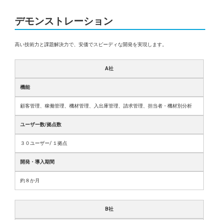
デモンストレーション
高い技術力と課題解決力で、安価でスピーディな開発を実現します。
A社
機能
顧客管理、稼働管理、機材管理、入出庫管理、請求管理、担当者・機材別分析
ユーザー数/拠点数
３０ユーザー/ １拠点
開発・導入期間
約８か月
B社