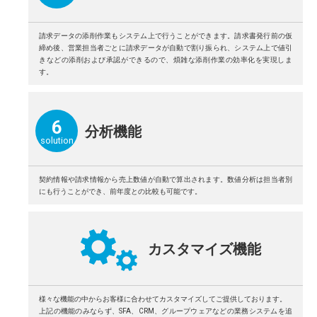
請求データの添削作業もシステム上で⾏うことができます。請求書発⾏前の仮
締め後、営業担当者ごとに請求データが⾃動で割り振られ、システム上で値引
きなどの添削および承認ができるので、煩雑な添削作業の効率化を実現しま
す。
6
分析機能
solution
契約情報や請求情報から売上数値が⾃動で算出されます。数値分析は担当者別
にも⾏うことができ、前年度との⽐較も可能です。
カスタマイズ機能
様々な機能の中からお客様に合わせてカスタマイズしてご提供しております。
上記の機能のみならず、SFA、CRM、グループウェアなどの業務システムを追